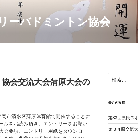
リーバドミントン協会
検
Ｂ協会交流大会蒲原大会の
索:
最近の投稿
会を静岡市清水区蒲原体育館で開催することに
第33回県民ス
ールをお読み頂き、エントリーをお願い
第３４回交流
大会要項、エントリー用紙をダウンロー