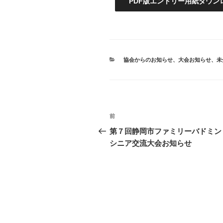
PDF版エントリー用紙ダウン
カ
協会からのお知らせ
、
大会お知らせ
、
未
テ
ゴ
リ
ー
投
前
前
稿
の
第７回静岡市ファミリーバドミン
投
シニア交流大会お知らせ
ナ
稿
ビ
ゲ
ー
シ