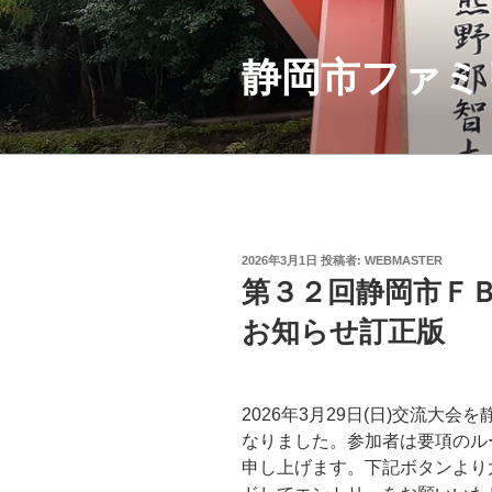
コ
ン
テ
静岡市ファミ
ン
ツ
へ
ス
キ
ッ
プ
投
2026年3月1日
投稿者:
WEBMASTER
稿
第３２回静岡市Ｆ
日:
お知らせ訂正版
2026年3月29日(日)交流大
なりました。参加者は要項のル
申し上げます。下記ボタンより